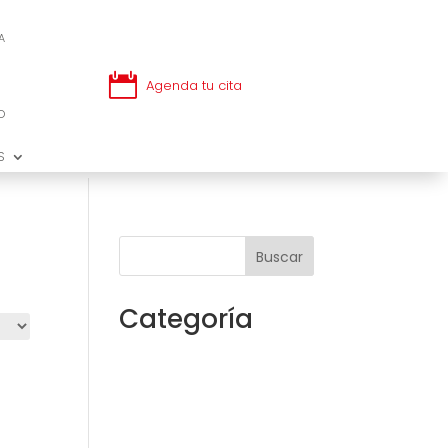
A
A

Agenda tu cita

Agenda tu cita
O
O
S
S
Buscar
Categoría