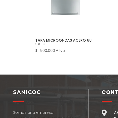
TAPA MICROONDAS ACERO 60
SMEG
$
1.500.000
+ Iva
CON
SANICOC

Somos una empresa
A