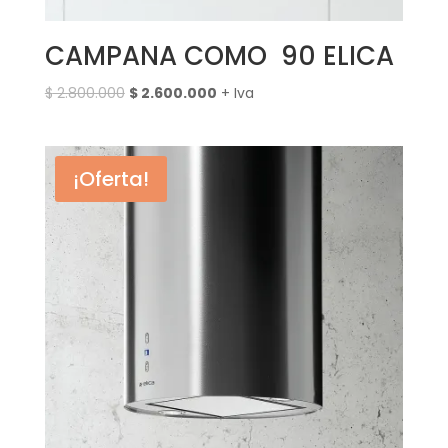
CAMPANA COMO 90 ELICA
El
El
$
2.800.000
$
2.600.000
+ Iva
precio
precio
original
actual
era:
es:
¡Oferta!
$ 2.800.000.
$ 2.600.000.