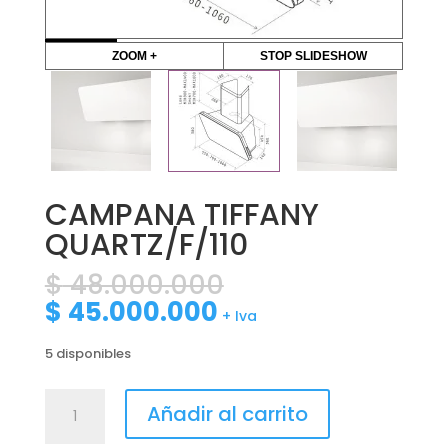
ZOOM +
STOP SLIDESHOW
CAMPANA TIFFANY
QUARTZ/F/110
El
$
48.000.000
precio
El
$
45.000.000
+ Iva
original
precio
era:
actual
5 disponibles
$ 48.000.000.
es:
$ 45.000.000.
CAMPANA
Añadir al carrito
TIFFANY
QUARTZ/F/110