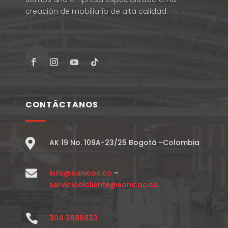
creación de mobiliario de alta calidad.
CONTÁCTANOS

AK 19 No. 109A-23/25 Bogotá -Colombia

info@sanicoc.co
–
servicioalcliente@sanicoc.co

304 3885833