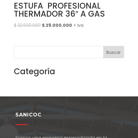
ESTUFA PROFESIONAL
THERMADOR 36″ A GAS
El
El
$
32.500.000
$
29.000.000
+ Iva
precio
precio
original
actual
era:
es:
Buscar
$ 32.500.000.
$ 29.000.000.
Categoría
SANICOC
Somos una empresa especializada en la