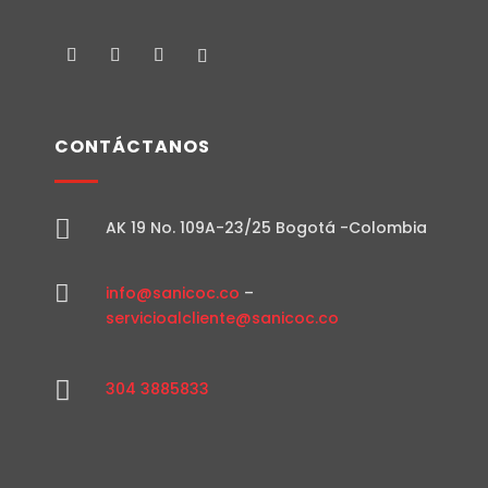
CONTÁCTANOS

AK 19 No. 109A-23/25 Bogotá -Colombia

info@sanicoc.co
–
servicioalcliente@sanicoc.co

304 3885833