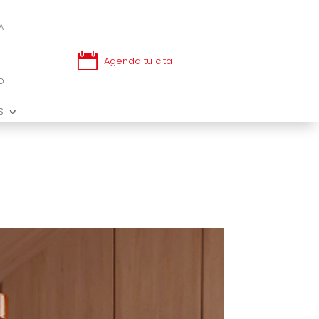
A
A

Agenda tu cita

Agenda tu cita
O
O
S
S