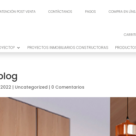
ATENCIÓN POST VENTA
CONTÁCTANOS
PAGOS
COMPRA EN LÍNE
ATENCIÓN POST VENTA
CONTÁCTANOS
PAGOS
COMPRA EN LÍNE
CARRIT
CARRIT
ROYECTO?
PROYECTOS INMOBILIARIOS CONSTRUCTORAS
PRODUCTO
ROYECTO?
PROYECTOS INMOBILIARIOS CONSTRUCTORAS
PRODUCTO
blog
 2022
|
Uncategorized
|
0 Comentarios