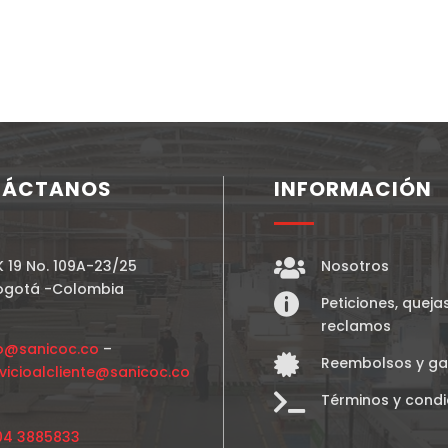
TÁCTANOS
INFORMACIÓN

K 19 No. 109A-23/25
Nosotros
ogotá -Colombia

Peticiones, queja
reclamos
fo@sanicoc.co
–

Reembolsos y ga
vicioalcliente@sanicoc.co

Términos y condi
04 3885833