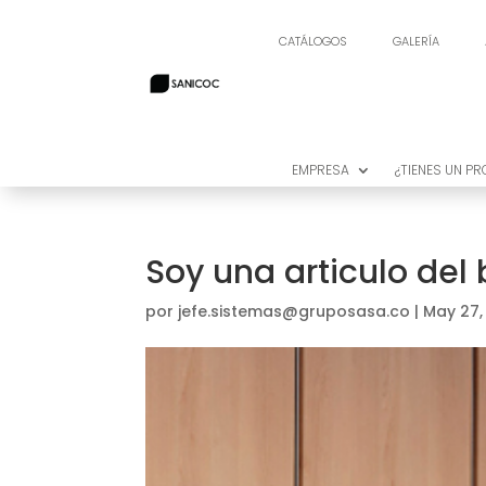
CATÁLOGOS
GALERÍA
CATÁLOGOS
GALERÍA
EMPRESA
¿TIENES UN P
EMPRESA
¿TIENES UN P
Soy una articulo del 
por
jefe.sistemas@gruposasa.co
|
May 27,