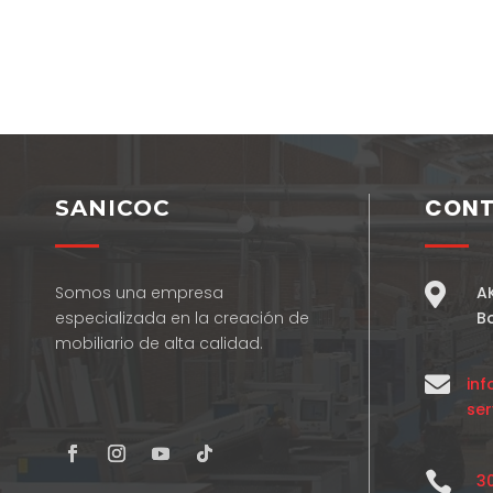
CON
SANICOC

Somos una empresa
A
especializada en la creación de
B
mobiliario de alta calidad.

in
ser

3