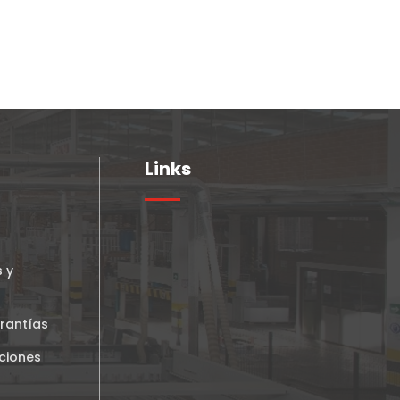
Links
s y
rantías
ciones